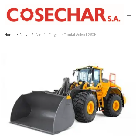
Home
/
Volvo
/
Camión Cargador Frontal Volvo L260H