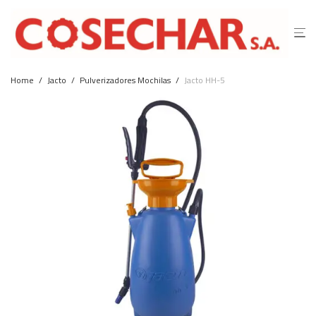
Home
/
Jacto
/
Pulverizadores Mochilas
/
Jacto HH-5