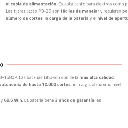
el cable de alimentación
. Es apta tanto para diestros como p
Las tijeras Jacto PB-25 son
fáciles de manejar
y requieren
po
número de cortes
, la
carga de la batería
y el
nivel de apert
io
JB-1680P. Las baterías Litio-ion son de la
más alta calidad
,
autonomía de hasta 10.000 cortes
por carga, al máximo nivel
y
69,6 W.h
. La batería tiene
3 años de garantía
, es