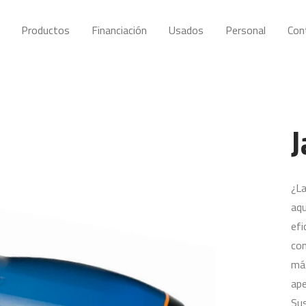
Productos
Financiación
Usados
Personal
Con
¿La
aqu
efi
co
más
ape
Sus