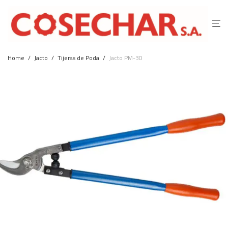
Home
/
Jacto
/
Tijeras de Poda
/
Jacto PM-30