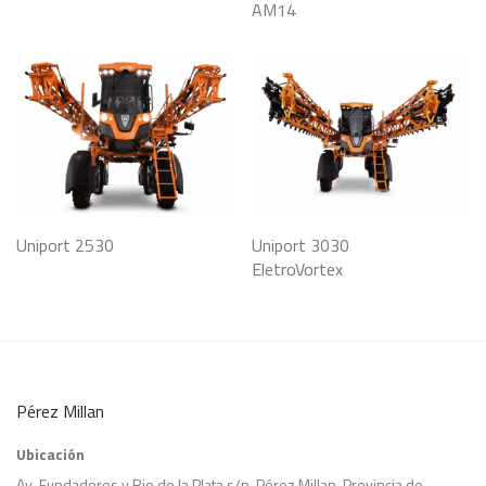
AM14
Uniport 2530
Uniport 3030
EletroVortex
Pérez Millan
Ubicación
Av. Fundadores y Rio de la Plata s/n, Pérez Millan, Provincia de