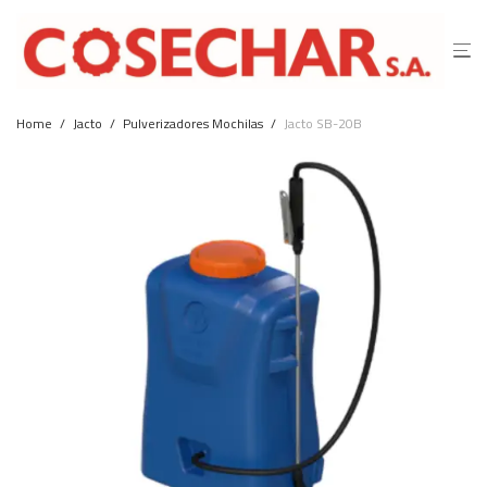
Home
/
Jacto
/
Pulverizadores Mochilas
/
Jacto SB-20B